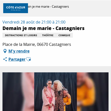
Aller
Accueil
Demain je me marie - Castagniers
au
contenu
principal
Vendredi 28 août de 21:00 à 21:00
DÉCOUVRIR
Demain je me marie - Castagniers
DISTRACTIONS ET LOISIRS
THÉÂTRE
COMIQUE
À FAIRE
Place de la Mairie, 06670 Castagniers
M'y rendre
Ajouter aux favoris
Partager
SÉJOURNER