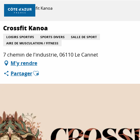
Aller
Accueil
Crossfit Kanoa
au
contenu
principal
Crossfit Kanoa
DÉCOUVRIR
LOISIRS SPORTIFS
SPORTS DIVERS
SALLE DE SPORT
AIRE DE MUSCULATION / FITNESS
À FAIRE
7 chemin de l'industrie, 06110 Le Cannet
M'y rendre
Ajouter aux favoris
Partager
SÉJOURNER