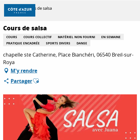
Aller
Accueil
Cours de salsa
au
contenu
principal
Cours de salsa
DÉCOUVRIR
COURS
COURS COLLECTIF
MATÉRIEL NON FOURNI
EN SEMAINE
PRATIQUE ENCADRÉE
SPORTS DIVERS
DANSE
À FAIRE
chapelle ste Catherine, Place Bianchéri, 06540 Breil-sur-
Roya
M'y rendre
SÉJOURNER
Ajouter aux favoris
Partager