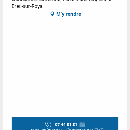
Breil-sur-Roya
M'y rendre
07 44 31 31
▒▒
Juana, animatrice - Contacter par SMS