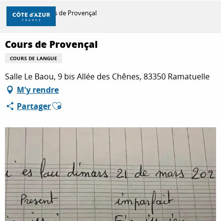
Aller
Accueil
Cours de Provençal
au
contenu
principal
Cours de Provençal
DÉCOUVRIR
COURS DE LANGUE
Salle Le Baou, 9 bis Allée des Chênes, 83350 Ramatuelle
À FAIRE
M'y rendre
Ajouter aux favoris
Partager
SÉJOURNER