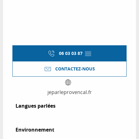
06 03 03 87
▒▒
CONTACTEZ-NOUS
jeparleprovencal.fr
Langues parlées
Langues parlées
Environnement
Environnement