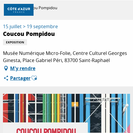
Aller
Accueil
Coucou Pompidou
au
contenu
principal
15 juillet > 19 septembre
DÉCOUVRIR
Coucou Pompidou
EXPOSITION
À FAIRE
Musée Numérique Micro-Folie, Centre Culturel Georges
Ginesta, Place Gabriel Péri, 83700 Saint-Raphaël
M'y rendre
SÉJOURNER
Ajouter aux favoris
Partager