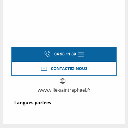
04 98 11 89
▒▒
CONTACTEZ-NOUS
www.ville-saintraphael.fr
Langues parlées
Langues parlées