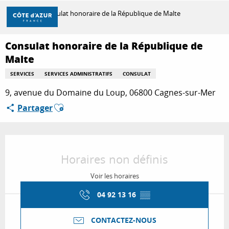
Aller
Accueil
Consulat honoraire de la République de Malte
au
contenu
principal
Consulat honoraire de la République de
DÉCOUVRIR
Malte
SERVICES
SERVICES ADMINISTRATIFS
CONSULAT
À FAIRE
9, avenue du Domaine du Loup, 06800 Cagnes-sur-Mer
Ajouter aux favoris
Partager
SÉJOURNER
Ouverture et coordonnées
Horaires non définis
Voir les horaires
04 92 13 16
▒▒
CONTACTEZ-NOUS