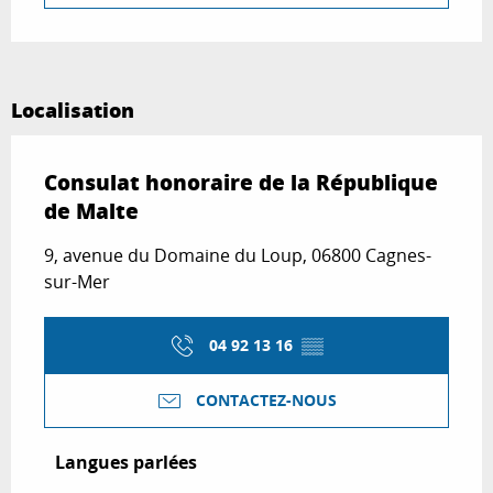
Localisation
Consulat honoraire de la République
de Malte
9, avenue du Domaine du Loup, 06800 Cagnes-
sur-Mer
04 92 13 16
▒▒
CONTACTEZ-NOUS
Langues parlées
Langues parlées