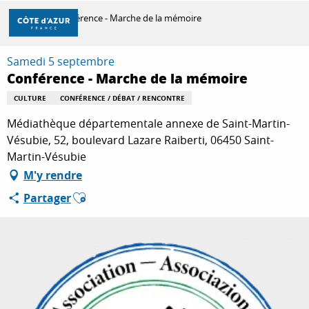
Aller
Accueil
Conférence - Marche de la mémoire
au
contenu
principal
Samedi 5 septembre
DÉCOUVRIR
Conférence - Marche de la mémoire
CULTURE
CONFÉRENCE / DÉBAT / RENCONTRE
À FAIRE
Médiathèque départementale annexe de Saint-Martin-
Vésubie, 52, boulevard Lazare Raiberti, 06450 Saint-
Martin-Vésubie
SÉJOURNER
M'y rendre
Ajouter aux favoris
Partager