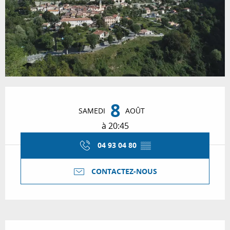
Ouverture et coordonnées
8
SAMEDI
AOÛT
à 20:45
04 93 04 80
▒▒
CONTACTEZ-NOUS
Description