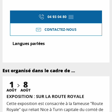
04 93 04 80
▒▒
CONTACTEZ-NOUS
Langues parlées
Langues parlées
Est organisé dans le cadre de ...
1
8
AOÛT
AOÛT
EXPOSITION : SUR LA ROUTE ROYALE
Cette exposition est consacrée à la fameuse "Route
Royale" qui reliait Nice à Turin capitale du comté de