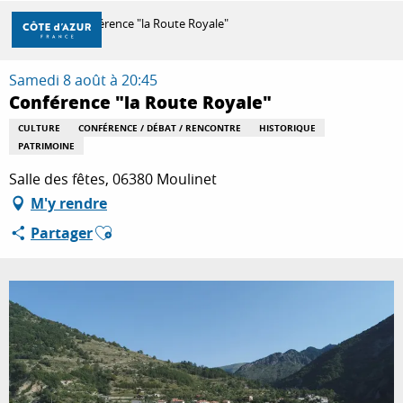
Aller
Accueil
Conférence "la Route Royale"
au
contenu
principal
Samedi 8 août à 20:45
DÉCOUVRIR
Conférence "la Route Royale"
CULTURE
CONFÉRENCE / DÉBAT / RENCONTRE
HISTORIQUE
PATRIMOINE
À FAIRE
Salle des fêtes, 06380 Moulinet
M'y rendre
SÉJOURNER
Ajouter aux favoris
Partager