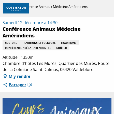
Aller
Accueil
Conférence Animaux Médecine Amérindiens
au
contenu
principal
Samedi 12 décembre à 14:30
DÉCOUVRIR
Conférence Animaux Médecine
Amérindiens
À FAIRE
CULTURE
TRADITIONS ET FOLKLORE
TRADITIONS
CONFÉRENCE / DÉBAT / RENCONTRE
GOÛTER
Altitude : 1350m
SÉJOURNER
Chambre d'hôtes Les Murès, Quartier des Murès, Route
de La Colmiane Saint Dalmas, 06420 Valdeblore
M'y rendre
Ajouter aux favoris
Partager