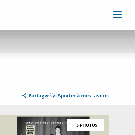
FR
Accessibilité
Recherche
Voir les favoris
Ajouter aux favoris
Partager
Ajouter à mes favoris
+3 PHOTOS