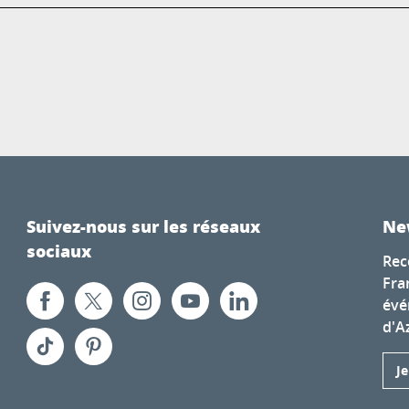
Suivez-nous sur les réseaux
Ne
sociaux
Rec
Fra
évé
d'A
J