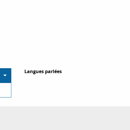
Langues parlées
Langues parlées