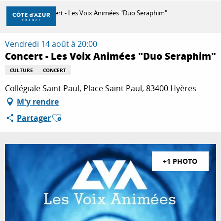
Aller
Accueil
Concert - Les Voix Animées "Duo Seraphim"
au
contenu
principal
Vendredi 14 août à 20:00
DÉCOUVRIR
Concert - Les Voix Animées "Duo Seraphim"
CULTURE
CONCERT
À FAIRE
Collégiale Saint Paul, Place Saint Paul, 83400 Hyères
M'y rendre
Ajouter aux favoris
Partager
SÉJOURNER
+1 PHOTO