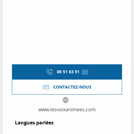
06 51 63 51
▒▒
CONTACTEZ-NOUS
www.lesvoixanimees.com
Langues parlées
Langues parlées