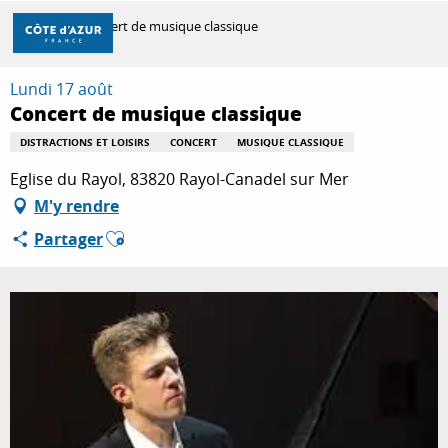
Aller
Accueil
Concert de musique classique
au
contenu
principal
Lundi 17 août
DÉCOUVRIR
Concert de musique classique
DISTRACTIONS ET LOISIRS
CONCERT
MUSIQUE CLASSIQUE
À FAIRE
Eglise du Rayol, 83820 Rayol-Canadel sur Mer
M'y rendre
Ajouter aux favoris
Partager
SÉJOURNER