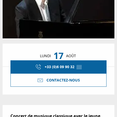
Ouverture et coordonnées
17
LUNDI
AOÛT
+33 (0)6 09 90 32
▒▒
CONTACTEZ-NOUS
Description
Concert de musique classique avec le jeune 