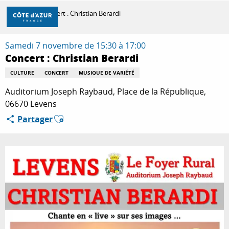
Aller
Accueil
Concert : Christian Berardi
au
contenu
principal
Samedi 7 novembre de 15:30 à 17:00
DÉCOUVRIR
Concert : Christian Berardi
CULTURE
CONCERT
MUSIQUE DE VARIÉTÉ
À FAIRE
Auditorium Joseph Raybaud, Place de la République,
06670 Levens
Ajouter aux favoris
Partager
SÉJOURNER