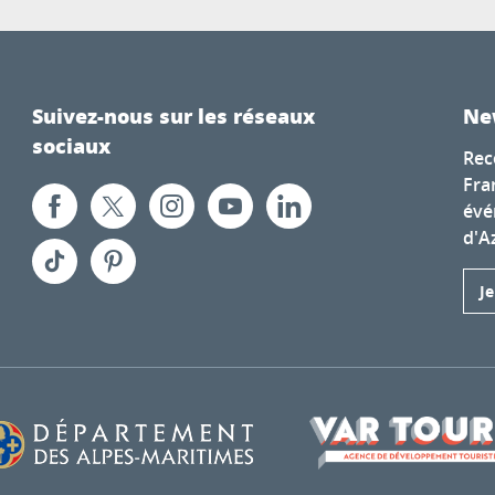
Suivez-nous sur les réseaux
Ne
sociaux
Rec
Fra
évé
d'A
J