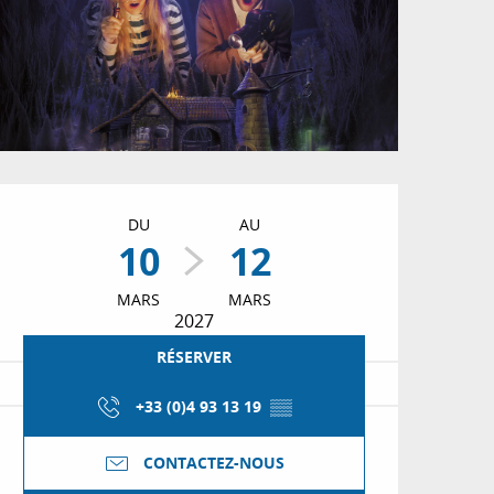
Ouverture et coordon
DU
AU
10
12
MARS
MARS
2027
RÉSERVER
+33 (0)4 93 13 19
▒▒
CONTACTEZ-NOUS