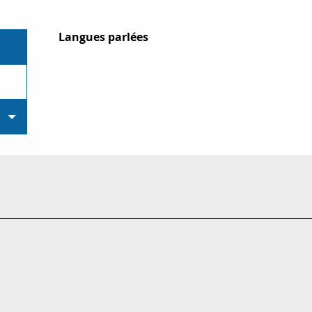
Langues parlées
Langues parlées