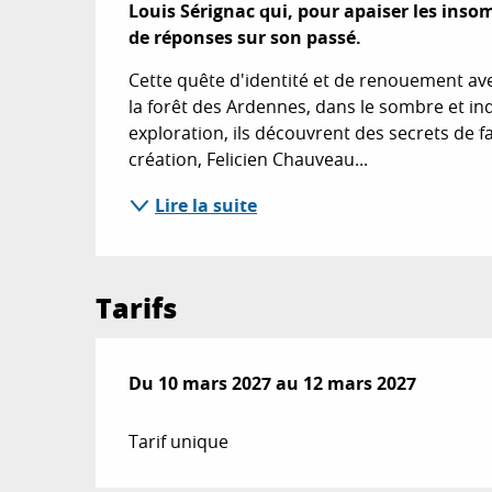
Louis Sérignac qui, pour apaiser les inso
de réponses sur son passé.
Cette quête d'identité et de renouement av
la forêt des Ardennes, dans le sombre et inq
exploration, ils découvrent des secrets de f
création, Felicien Chauveau...
Lire la suite
Tarifs
Du
Du
10 mars 2027
10 mars 2027
au
au
12 mars 2027
12 mars 2027
Tarif unique