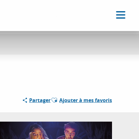
FR
Accessibilité
Recherche
Voir les favoris
Ajouter aux favoris
Partager
Ajouter à mes favoris