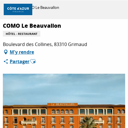
Aller
Accueil
COMO Le Beauvallon
au
contenu
principal
COMO Le Beauvallon
DÉCOUVRIR
HÔTEL - RESTAURANT
Boulevard des Collines, 83310 Grimaud
À FAIRE
M'y rendre
Ajouter aux favoris
Partager
SÉJOURNER