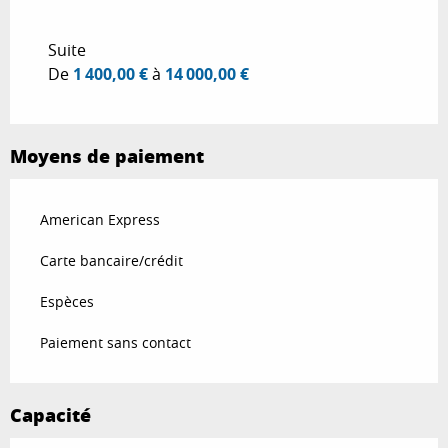
Du
24 avril 2026
au
7 mai 2026
Suite
De
1 400,00 €
à
14 000,00 €
Du
8 mai 2026
au
7 juin 2026
Du
8 juin 2026
au
2 juillet 2026
Moyens de paiement
Du
1 septembre 2026
au
25 septembre
2026
American Express
Du
26 septembre 2026
au
5 octobre
Carte bancaire/crédit
2026
Espèces
Paiement sans contact
Capacité