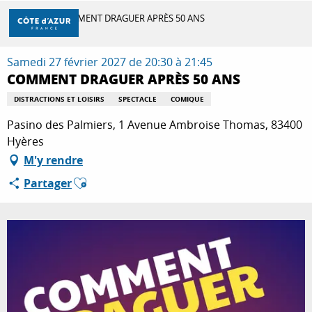
Aller
Accueil
COMMENT DRAGUER APRÈS 50 ANS
au
contenu
principal
Samedi 27 février 2027 de 20:30 à 21:45
DÉCOUVRIR
COMMENT DRAGUER APRÈS 50 ANS
DISTRACTIONS ET LOISIRS
SPECTACLE
COMIQUE
À FAIRE
Pasino des Palmiers, 1 Avenue Ambroise Thomas, 83400
Hyères
M'y rendre
SÉJOURNER
Ajouter aux favoris
Partager