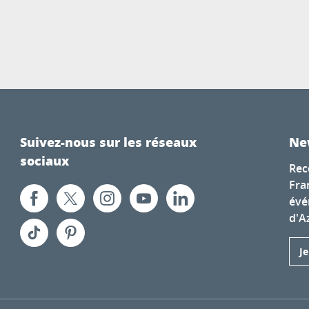
Suivez-nous sur les réseaux
Ne
sociaux
Rec
Fra
évé
d'A
J