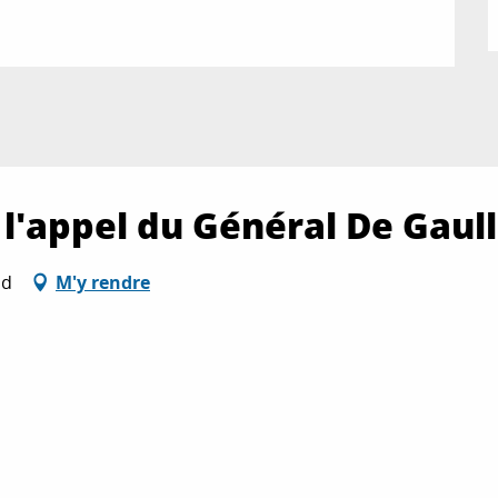
'appel du Général De Gaul
ud
M'y rendre