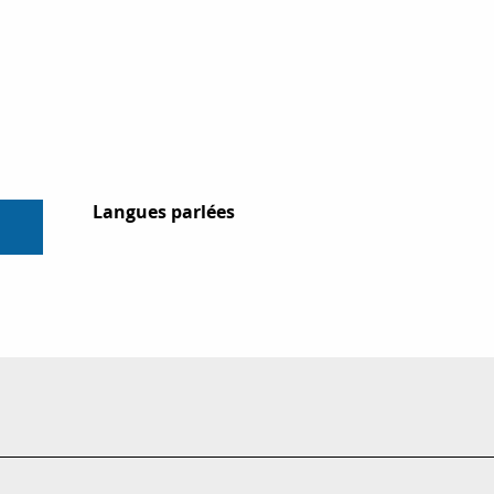
Langues parlées
Langues parlées