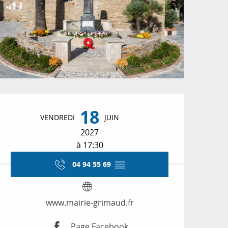
Ouverture et coordon
18
VENDREDI
JUIN
2027
à 17:30
04 94 55 69
▒▒
www.mairie-grimaud.fr
Page Facebook