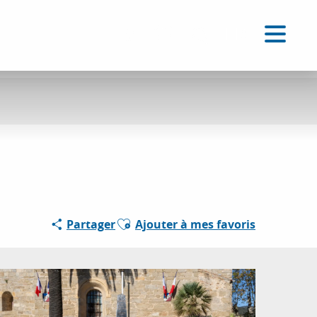
FR
Accessibilité
Recherche
Voir les favoris
Ajouter aux favoris
Partager
Ajouter à mes favoris