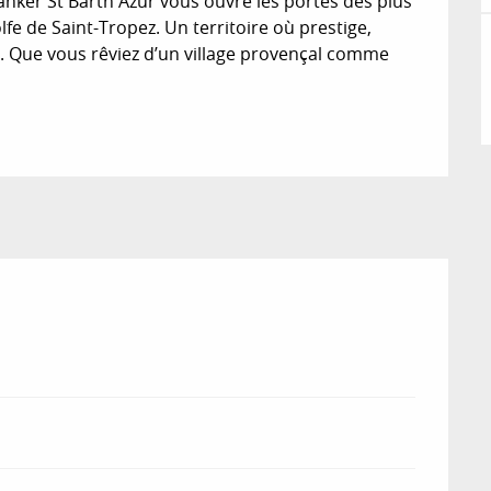
nker St Barth Azur vous ouvre les portes des plus 
lfe de Saint-Tropez. Un territoire où prestige, 
t. Que vous rêviez d’un village provençal comme 