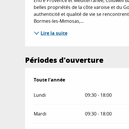
Entre Provence et Méditerranée, Coldwell Ba
belles propriétés de la côte varoise et du Go
authenticité et qualité de vie se rencontren
Bormes-les-Mimosas,...
Lire la suite
Périodes d'ouverture
Toute l'année
Toute l'année
Lundi
09:30 - 18:00
Mardi
09:30 - 18:00