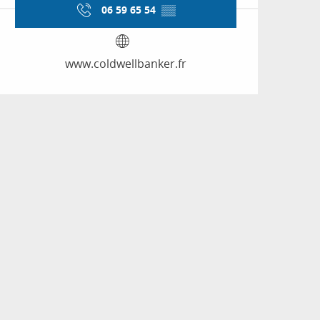
06 59 65 54
▒▒
www.coldwellbanker.fr