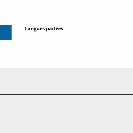
Langues parlées
Langues parlées