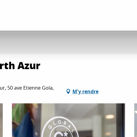
rth Azur
r, 50 ave Etienne Gola,
M'y rendre