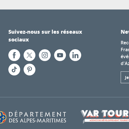
Suivez-nous sur les réseaux
Ne
sociaux
Rec
Fra
évé
d'A
J