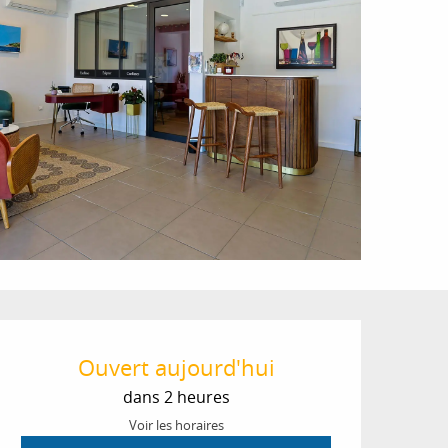
Ouverture et coordon
Ouvert aujourd'hui
dans 2 heures
Voir les horaires