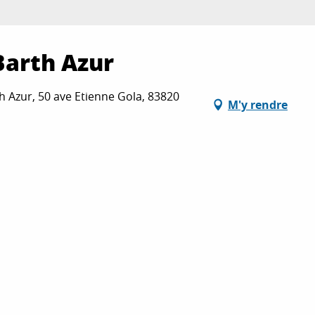
Barth Azur
h Azur, 50 ave Etienne Gola, 83820
M'y rendre