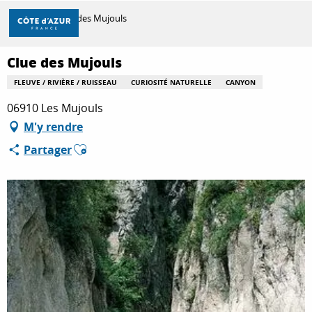
Aller
Accueil
Clue des Mujouls
au
contenu
principal
Clue des Mujouls
DÉCOUVRIR
FLEUVE / RIVIÈRE / RUISSEAU
CURIOSITÉ NATURELLE
CANYON
06910 Les Mujouls
À FAIRE
M'y rendre
Ajouter aux favoris
Partager
SÉJOURNER