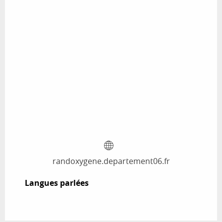
randoxygene.departement06.fr
Langues parlées
Langues parlées