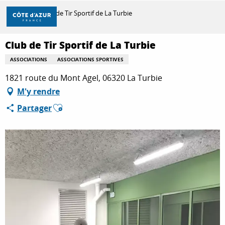
Aller
Accueil
Club de Tir Sportif de La Turbie
au
contenu
principal
Club de Tir Sportif de La Turbie
DÉCOUVRIR
ASSOCIATIONS
ASSOCIATIONS SPORTIVES
1821 route du Mont Agel, 06320 La Turbie
À FAIRE
M'y rendre
Ajouter aux favoris
Partager
SÉJOURNER