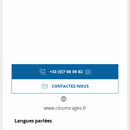
+33 (0)7 68 09 62
▒▒
CONTACTEZ-NOUS
www.closmirages.fr
Langues parlées
Langues parlées