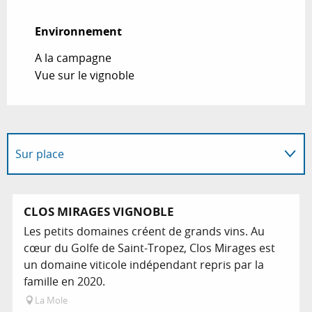
Environnement
Environnement
A la campagne
Vue sur le vignoble
Sur place
En lien avec
CLOS MIRAGES VIGNOBLE
Les petits domaines créent de grands vins. Au
Est proposé par l'offre "tout compris"...
cœur du Golfe de Saint-Tropez, Clos Mirages est
un domaine viticole indépendant repris par la
famille en 2020.
La Mole