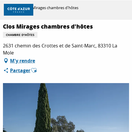
Aller
Accueil
Clos Mirages chambres d'hôtes
au
contenu
principal
Clos Mirages chambres d'hôtes
DÉCOUVRIR
CHAMBRE D'HÔTES
2631 chemin des Crottes et de Saint-Marc, 83310 La
À FAIRE
Mole
M'y rendre
Ajouter aux favoris
Partager
SÉJOURNER