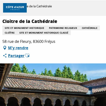
Aller
Accueil
Cloitre de la Cathédrale
au
contenu
principal
Cloitre de la Cathédrale
DÉCOUVRIR
SITE ET MONUMENT HISTORIQUE
PATRIMOINE RELIGIEUX
CATHÉDRALE
CLOÎTRE
SITE ET MONUMENT HISTORIQUE CLASSÉ
À FAIRE
58 rue de Fleury, 83600 Fréjus
M'y rendre
Ajouter aux favoris
Partager
SÉJOURNER