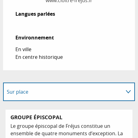
www.cloitre-frejus.fr
Langues parlées
Langues parlées
Environnement
Environnement
En ville
En centre historique
Sur place
A dans son périmètre...
GROUPE ÉPISCOPAL
Le groupe épiscopal de Fréjus constitue un
En lien avec
ensemble de quatre monuments d’exception. La