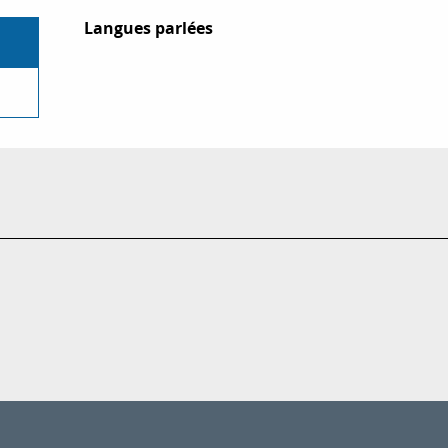
Langues parlées
Langues parlées