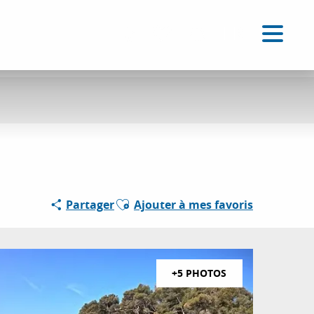
FR
Accessibilité
Recherche
Voir les favoris
Ajouter aux favoris
Partager
Ajouter à mes favoris
+5 PHOTOS