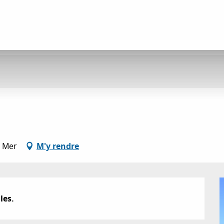
r Mer
M'y rendre
les.