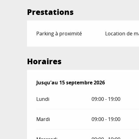
Prestations
Parking à proximité
Location de ma
Horaires
Du
Jusqu'au
5 juillet 2026
15 septembre 2026
au
15 septembre 2026
Lundi
09:00 - 19:00
Mardi
09:00 - 19:00