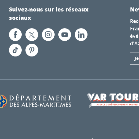
Suivez-nous sur les réseaux
Ne
sociaux
Rec
Fra
évé
d'A
J