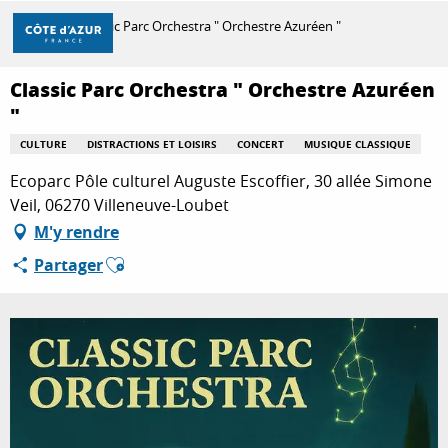
Aller
Accueil
Classic Parc Orchestra " Orchestre Azuréen "
au
contenu
principal
Classic Parc Orchestra " Orchestre Azuréen
DÉCOUVRIR
"
CULTURE
DISTRACTIONS ET LOISIRS
CONCERT
MUSIQUE CLASSIQUE
À FAIRE
Ecoparc Pôle culturel Auguste Escoffier, 30 allée Simone
Veil, 06270 Villeneuve-Loubet
M'y rendre
SÉJOURNER
Ajouter aux favoris
Partager