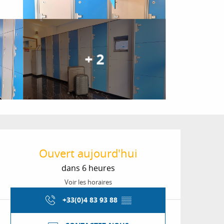
+ 2
Ouverture et coordon
Ouvert aujourd'hui
dans 6 heures
Voir les horaires
+33(0)4 83 93 88
▒▒