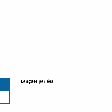
Langues parlées
Langues parlées