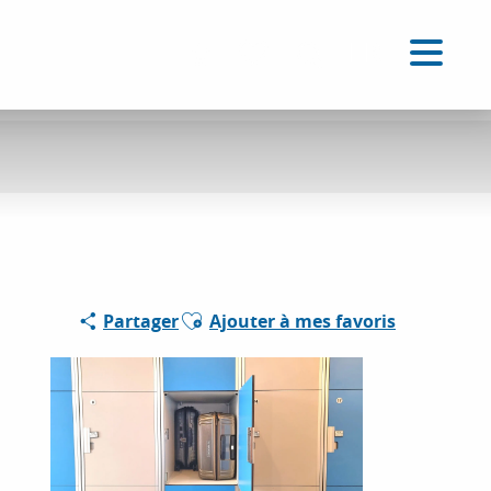
FR
Accessibilité
Recherche
Voir les favoris
Ajouter aux favoris
Partager
Ajouter à mes favoris