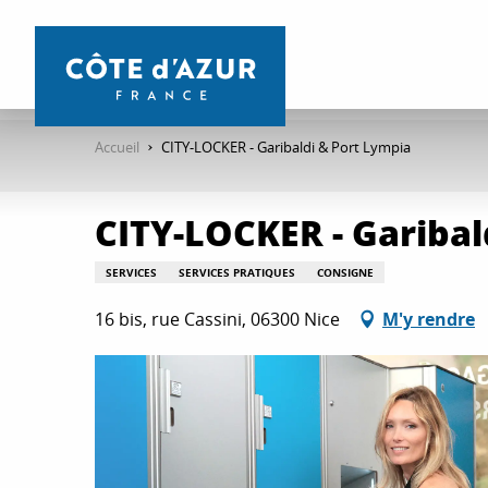
Aller
au
contenu
principal
Accueil
CITY-LOCKER - Garibaldi & Port Lympia
CITY-LOCKER - Garibal
SERVICES
SERVICES PRATIQUES
CONSIGNE
16 bis, rue Cassini, 06300 Nice
M'y rendre