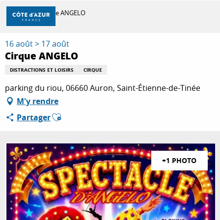
Aller
Accueil
Cirque ANGELO
au
contenu
principal
16 août > 17 août
DÉCOUVRIR
Cirque ANGELO
DISTRACTIONS ET LOISIRS
CIRQUE
À FAIRE
parking du riou, 06660 Auron, Saint-Étienne-de-Tinée
M'y rendre
Ajouter aux favoris
Partager
SÉJOURNER
+1 PHOTO