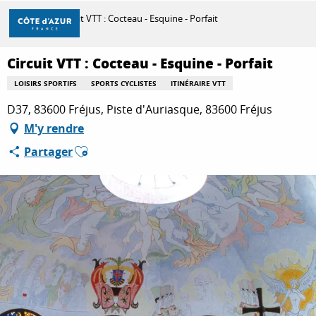
Aller
Accueil
Circuit VTT : Cocteau - Esquine - Porfait
au
contenu
principal
Circuit VTT : Cocteau - Esquine - Porfait
DÉCOUVRIR
LOISIRS SPORTIFS
SPORTS CYCLISTES
ITINÉRAIRE VTT
D37, 83600 Fréjus, Piste d'Auriasque, 83600 Fréjus
À FAIRE
M'y rendre
Ajouter aux favoris
Partager
SÉJOURNER