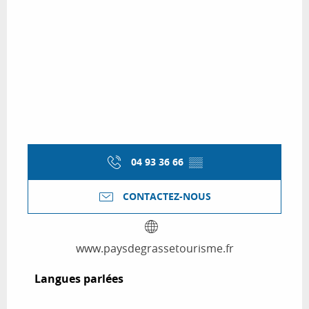
04 93 36 66
▒▒
CONTACTEZ-NOUS
www.paysdegrassetourisme.fr
Langues parlées
Langues parlées