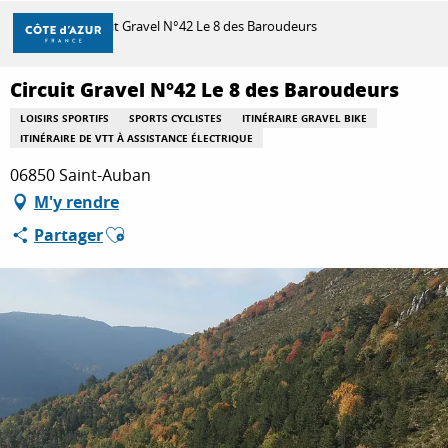
Aller
Accueil
Circuit Gravel N°42 Le 8 des Baroudeurs
au
contenu
principal
Circuit Gravel N°42 Le 8 des Baroudeurs
DÉCOUVRIR
LOISIRS SPORTIFS
SPORTS CYCLISTES
ITINÉRAIRE GRAVEL BIKE
ITINÉRAIRE DE VTT À ASSISTANCE ÉLECTRIQUE
À FAIRE
06850 Saint-Auban
M'y rendre
Ajouter aux favoris
Partager
SÉJOURNER