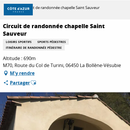
Aller
Accueil
Circuit de randonnée chapelle Saint Sauveur
au
contenu
principal
Circuit de randonnée chapelle Saint
DÉCOUVRIR
Sauveur
LOISIRS SPORTIFS
SPORTS PÉDESTRES
ITINÉRAIRE DE RANDONNÉE PÉDESTRE
À FAIRE
Altitude : 690m
M70, Route du Col de Turini, 06450 La Bollène-Vésubie
SÉJOURNER
M'y rendre
Ajouter aux favoris
Partager