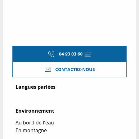
04 93 03 60
▒▒
CONTACTEZ-NOUS
Langues parlées
Langues parlées
Environnement
Environnement
Au bord de l'eau
En montagne