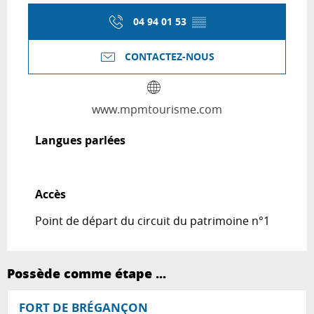
04 94 01 53
▒▒
CONTACTEZ-NOUS
www.mpmtourisme.com
Langues parlées
Langues parlées
Accès
Accès
Point de départ du circuit du patrimoine n°1
Possède comme étape ...
FORT DE BRÉGANÇON