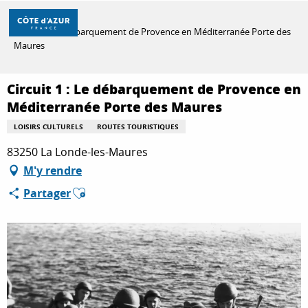
Aller
Accueil
au
Circuit 1 : Le débarquement de Provence en Méditerranée Porte des
contenu
Maures
principal
DÉCOUVRIR
Circuit 1 : Le débarquement de Provence en
Méditerranée Porte des Maures
À FAIRE
LOISIRS CULTURELS
ROUTES TOURISTIQUES
83250 La Londe-les-Maures
SÉJOURNER
M'y rendre
Ajouter aux favoris
Partager