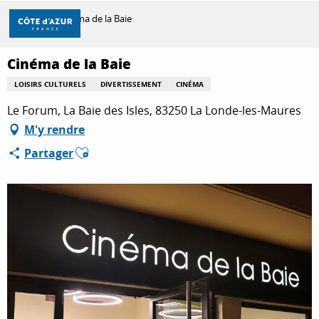
Aller
Accueil
Cinéma de la Baie
au
contenu
principal
Cinéma de la Baie
DÉCOUVRIR
LOISIRS CULTURELS
DIVERTISSEMENT
CINÉMA
Le Forum, La Baie des Isles, 83250 La Londe-les-Maures
À FAIRE
M'y rendre
Ajouter aux favoris
Partager
SÉJOURNER