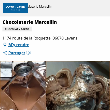
Aller
Accueil
Chocolaterie Marcellin
au
contenu
principal
Chocolaterie Marcellin
DÉCOUVRIR
CHOCOLAT / CACAO
1174 route de la Roquette, 06670 Levens
À FAIRE
M'y rendre
Ajouter aux favoris
Partager
SÉJOURNER