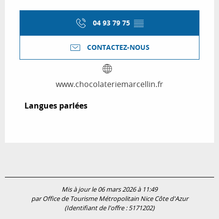
04 93 79 75
▒▒
CONTACTEZ-NOUS
www.chocolateriemarcellin.fr
Langues parlées
Langues parlées
Mis à jour le 06 mars 2026 à 11:49
par Office de Tourisme Métropolitain Nice Côte d'Azur
(Identifiant de l'offre :
5171202
)