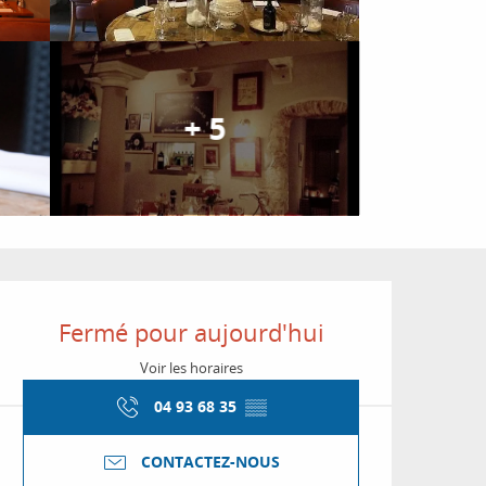
+ 5
Ouverture et coordon
Fermé pour aujourd'hui
Voir les horaires
04 93 68 35
▒▒
CONTACTEZ-NOUS