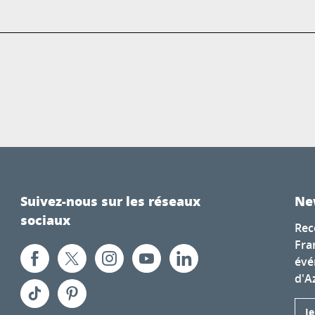
Suivez-nous sur les réseaux
Ne
sociaux
Rec
Fra
évé
d'A
J