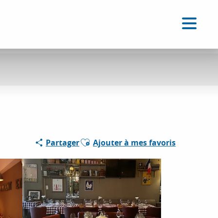
FR
Accessibilité
Recherche
Voir les favoris
Ajouter aux favoris
Partager
Ajouter à mes favoris