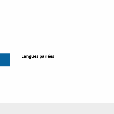
Langues parlées
Langues parlées