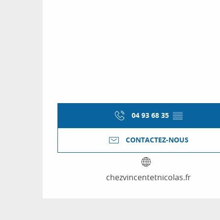
04 93 68 35
▒▒
CONTACTEZ-NOUS
chezvincentetnicolas.fr