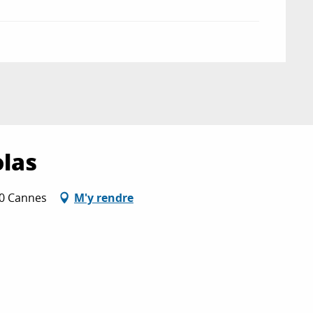
olas
00 Cannes
M'y rendre