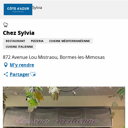
Aller
Accueil
Chez Sylvia
au
contenu
principal
DÉCOUVRIR
Chez Sylvia
RESTAURANT
PIZZERIA
CUISINE MÉDITERRANÉENNE
CUISINE ITALIENNE
À FAIRE
872 Avenue Lou Mistraou, Bormes-les-Mimosas
M'y rendre
SÉJOURNER
Ajouter aux favoris
Partager