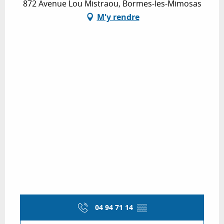
872 Avenue Lou Mistraou, Bormes-les-Mimosas
M'y rendre
04 94 71 14
▒▒