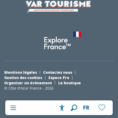
Mentions légales
Contactez nous
Gestion des cookies
Espace Pro
Organiser un évènement
La boutique
© Côte d'Azur France - 2026
FR
Accessibilité
Recherche
Voir les fa