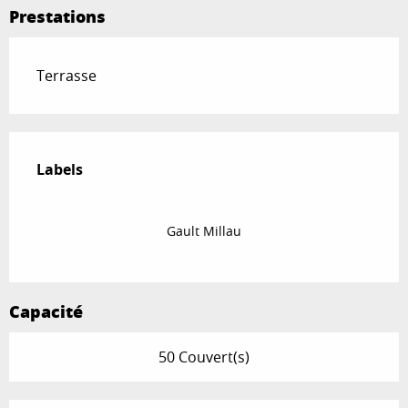
Prestations
Terrasse
Offres de prestations
Labels
Labels
Gault Millau
Capacité
50 Couvert(s)