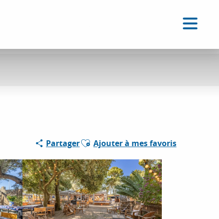
FR
Accessibilité
Recherche
Voir les favoris
Ajouter aux favoris
Partager
Ajouter à mes favoris