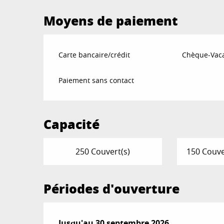
Moyens de paiement
Carte bancaire/crédit
Chèque-Vaca
Paiement sans contact
Capacité
250 Couvert(s)
150 Couve
Périodes d'ouverture
Du
Jusqu'au
19 avril 2026
30 septembre 2026
au
30 septembre 2026