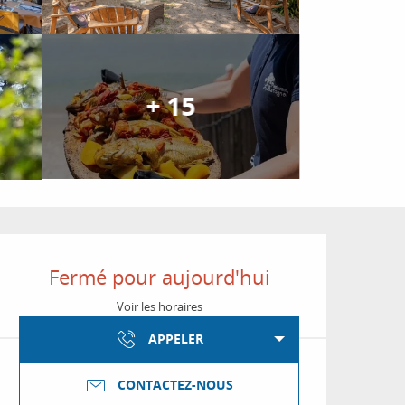
+ 15
Ouverture et coordon
Fermé pour aujourd'hui
Voir les horaires
APPELER
CONTACTEZ-NOUS