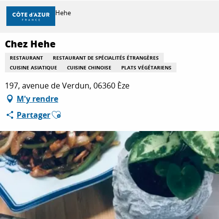
Aller
Accueil
Chez Hehe
au
contenu
principal
Chez Hehe
DÉCOUVRIR
RESTAURANT
RESTAURANT DE SPÉCIALITÉS ÉTRANGÈRES
CUISINE ASIATIQUE
CUISINE CHINOISE
PLATS VÉGÉTARIENS
À FAIRE
197, avenue de Verdun, 06360 Èze
M'y rendre
Ajouter aux favoris
Partager
SÉJOURNER