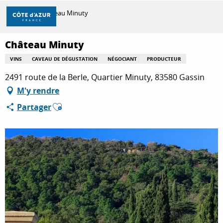
Aller
Accueil
Château Minuty
au
contenu
principal
Château Minuty
DÉCOUVRIR
VINS
CAVEAU DE DÉGUSTATION
NÉGOCIANT
PRODUCTEUR
2491 route de la Berle, Quartier Minuty, 83580 Gassin
À FAIRE
M'y rendre
Ajouter aux favoris
Partager
SÉJOURNER