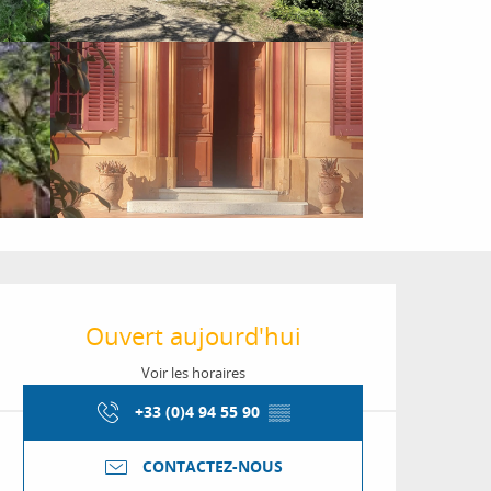
Ouverture et coordon
Ouvert aujourd'hui
Voir les horaires
+33 (0)4 94 55 90
▒▒
CONTACTEZ-NOUS