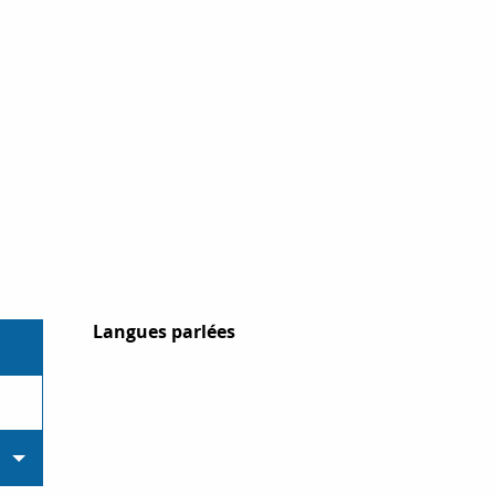
Langues parlées
Langues parlées