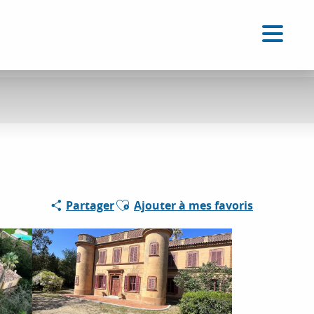
FR
Accessibilité
Recherche
Voir les favoris
Ajouter aux favoris
Partager
Ajouter à mes favoris