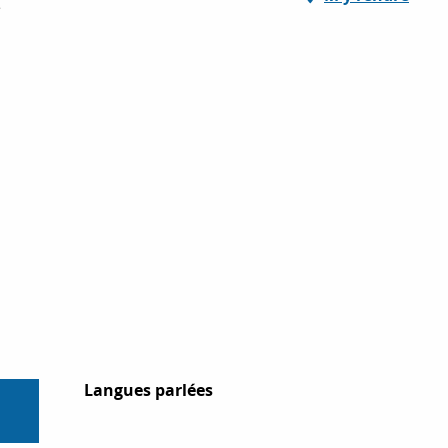
e
Langues parlées
Langues parlées