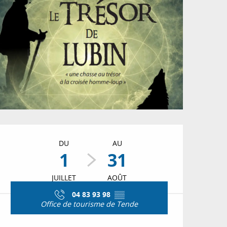
Ouverture et coordon
DU
AU
1
31
JUILLET
AOÛT
04 83 93 98
▒▒
Office de tourisme de Tende