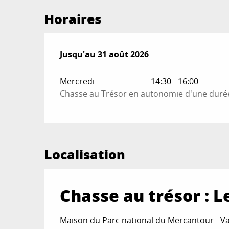
Horaires
Du
Jusqu'au
1 juillet 2026
31 août 2026
au
31 août 2026
Mercredi
14:30 - 16:00
Chasse au Trésor en autonomie d'une durée
Localisation
Chasse au trésor : L
Maison du Parc national du Mercantour - Val