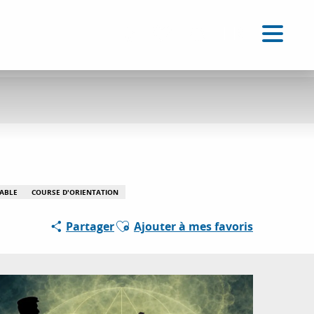
FR
Accessibilité
Recherche
Voir les favoris
ABLE
COURSE D'ORIENTATION
Ajouter aux favoris
Partager
Ajouter à mes favoris