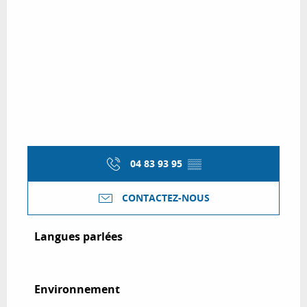
04 83 93 95
▒▒
CONTACTEZ-NOUS
Langues parlées
Langues parlées
Environnement
Environnement