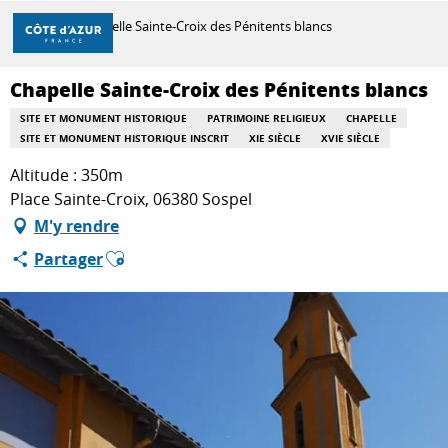
Aller
Accueil
Chapelle Sainte-Croix des Pénitents blancs
au
contenu
principal
Chapelle Sainte-Croix des Pénitents blancs
DÉCOUVRIR
SITE ET MONUMENT HISTORIQUE
PATRIMOINE RELIGIEUX
CHAPELLE
SITE ET MONUMENT HISTORIQUE INSCRIT
XIE SIÈCLE
XVIE SIÈCLE
À FAIRE
Altitude : 350m
Place Sainte-Croix, 06380 Sospel
M'y rendre
SÉJOURNER
Ajouter aux favoris
Partager