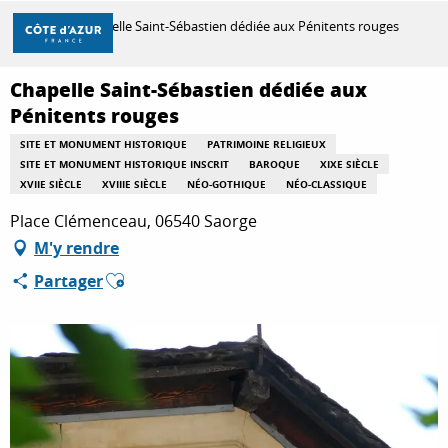
Aller
Accueil
Chapelle Saint-Sébastien dédiée aux Pénitents rouges
au
contenu
principal
Chapelle Saint-Sébastien dédiée aux
DÉCOUVRIR
Pénitents rouges
SITE ET MONUMENT HISTORIQUE
PATRIMOINE RELIGIEUX
SITE ET MONUMENT HISTORIQUE INSCRIT
BAROQUE
XIXE SIÈCLE
À FAIRE
XVIIE SIÈCLE
XVIIIE SIÈCLE
NÉO-GOTHIQUE
NÉO-CLASSIQUE
Place Clémenceau, 06540 Saorge
SÉJOURNER
M'y rendre
Ajouter aux favoris
Partager