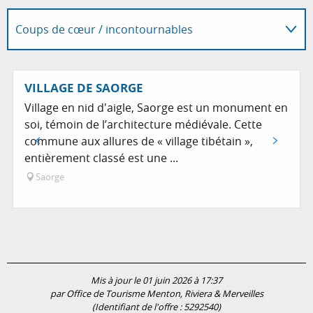
Coups de cœur / incontournables
A dans son périmètre...
VILLAGE DE SAORGE
Village en nid d'aigle, Saorge est un monument en
Sur place
soi, témoin de l’architecture médiévale. Cette
commune aux allures de « village tibétain »,
entièrement classé est une ...
Saorge
Mis à jour le 01 juin 2026 à 17:37
par Office de Tourisme Menton, Riviera & Merveilles
(Identifiant de l'offre :
5292540
)