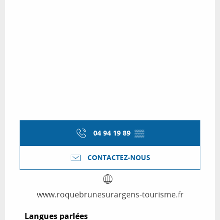
04 94 19 89
▒▒
CONTACTEZ-NOUS
www.roquebrunesurargens-tourisme.fr
Langues parlées
Langues parlées