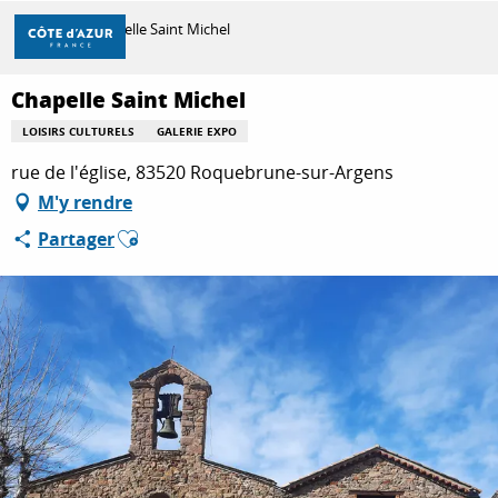
Aller
Accueil
Chapelle Saint Michel
au
contenu
principal
Chapelle Saint Michel
DÉCOUVRIR
LOISIRS CULTURELS
GALERIE EXPO
rue de l'église, 83520 Roquebrune-sur-Argens
À FAIRE
M'y rendre
Ajouter aux favoris
Partager
SÉJOURNER