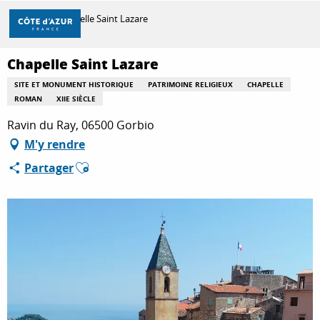
Aller
Accueil
Chapelle Saint Lazare
au
contenu
principal
Chapelle Saint Lazare
DÉCOUVRIR
SITE ET MONUMENT HISTORIQUE
PATRIMOINE RELIGIEUX
CHAPELLE
ROMAN
XIIE SIÈCLE
À FAIRE
Ravin du Ray, 06500 Gorbio
M'y rendre
Ajouter aux favoris
Partager
SÉJOURNER