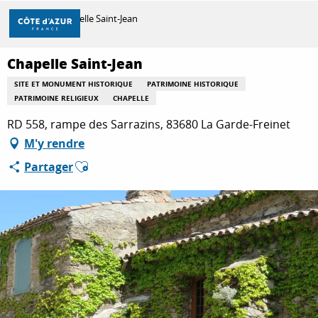
Aller
Accueil
Chapelle Saint-Jean
au
contenu
principal
Chapelle Saint-Jean
DÉCOUVRIR
SITE ET MONUMENT HISTORIQUE
PATRIMOINE HISTORIQUE
PATRIMOINE RELIGIEUX
CHAPELLE
À FAIRE
RD 558, rampe des Sarrazins, 83680 La Garde-Freinet
M'y rendre
Ajouter aux favoris
Partager
SÉJOURNER