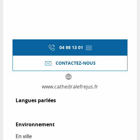
04 98 13 01
▒▒
CONTACTEZ-NOUS
www.cathedralefrejus.fr
Langues parlées
Langues parlées
Environnement
Environnement
En ville