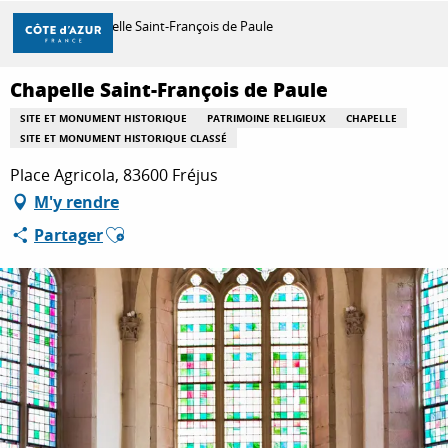
Aller
Accueil
Chapelle Saint-François de Paule
au
contenu
principal
Chapelle Saint-François de Paule
DÉCOUVRIR
SITE ET MONUMENT HISTORIQUE
PATRIMOINE RELIGIEUX
CHAPELLE
SITE ET MONUMENT HISTORIQUE CLASSÉ
À FAIRE
Place Agricola, 83600 Fréjus
M'y rendre
Ajouter aux favoris
Partager
SÉJOURNER