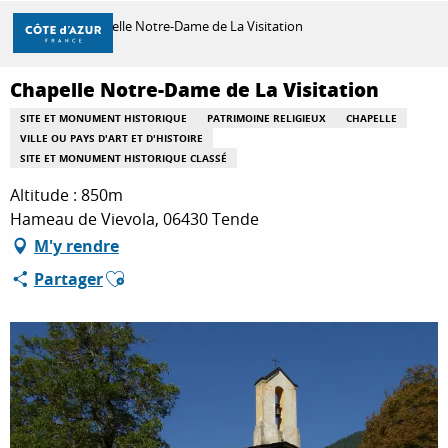
Aller
Accueil
Chapelle Notre-Dame de La Visitation
au
contenu
principal
Chapelle Notre-Dame de La Visitation
DÉCOUVRIR
SITE ET MONUMENT HISTORIQUE
PATRIMOINE RELIGIEUX
CHAPELLE
VILLE OU PAYS D'ART ET D'HISTOIRE
SITE ET MONUMENT HISTORIQUE CLASSÉ
À FAIRE
Altitude : 850m
Hameau de Vievola, 06430 Tende
M'y rendre
SÉJOURNER
Ajouter aux favoris
Partager