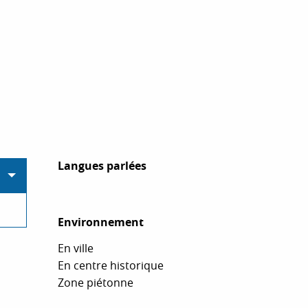
Langues parlées
Langues parlées
Environnement
Environnement
En ville
En centre historique
Zone piétonne