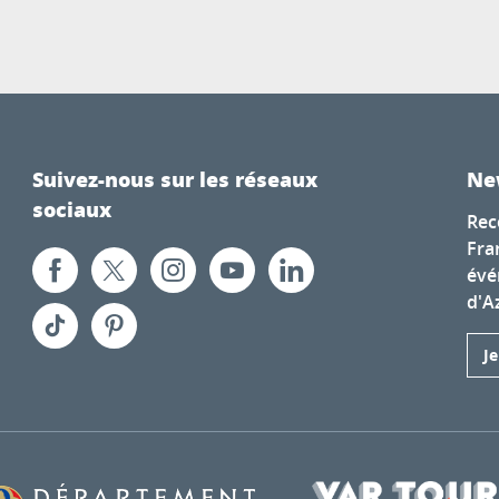
Suivez-nous sur les réseaux
Ne
sociaux
Rec
Fra
évé
d'A
J