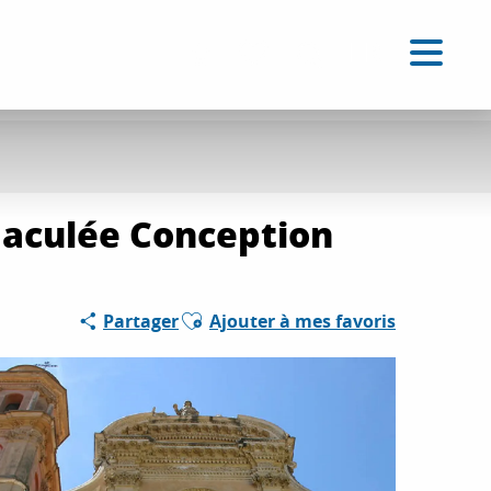
FR
Accessibilité
Recherche
Voir les favoris
mmaculée Conception
Ajouter aux favoris
Partager
Ajouter à mes favoris