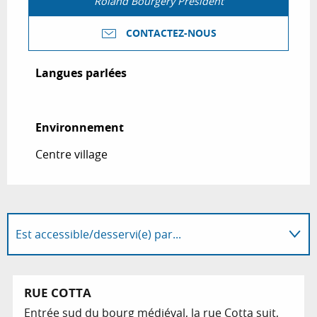
Roland Bourgery Président
CONTACTEZ-NOUS
Langues parlées
Langues parlées
Environnement
Environnement
Centre village
Est accessible/desservi(e) par...
Est situé(e) dans...
RUE COTTA
Entrée sud du bourg médiéval, la rue Cotta suit,
Est une visite guidée de ...