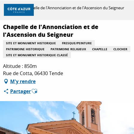
Aller
Accueil
Chapelle de l'Annonciation et de l'Ascension du Seigneur
au
contenu
principal
Chapelle de l'Annonciation et de
DÉCOUVRIR
l'Ascension du Seigneur
SITE ET MONUMENT HISTORIQUE
FRESQUE/PEINTURE
PATRIMOINE HISTORIQUE
PATRIMOINE RELIGIEUX
CHAPELLE
CLOCHER
À FAIRE
SITE ET MONUMENT HISTORIQUE CLASSÉ
Altitude : 850m
Rue de Cotta, 06430 Tende
SÉJOURNER
M'y rendre
Ajouter aux favoris
Partager