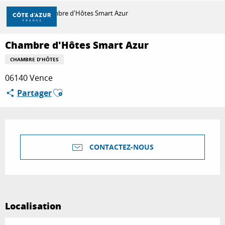
Aller
Accueil
Chambre d'Hôtes Smart Azur
au
contenu
principal
Chambre d'Hôtes Smart Azur
DÉCOUVRIR
CHAMBRE D'HÔTES
06140 Vence
À FAIRE
Ajouter aux favoris
Partager
SÉJOURNER
Ouverture et coordonnées
CONTACTEZ-NOUS
Localisation