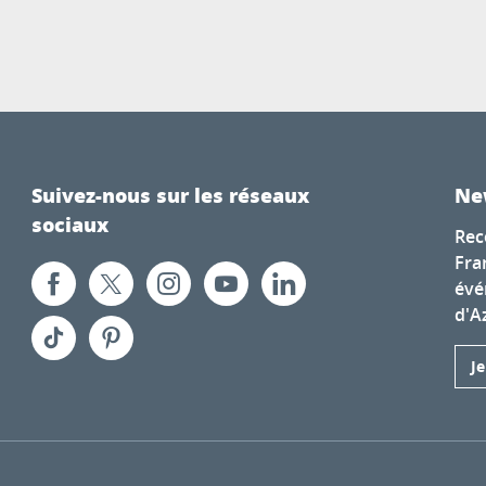
Suivez-nous sur les réseaux
Ne
sociaux
Rec
Fra
évé
d'A
J