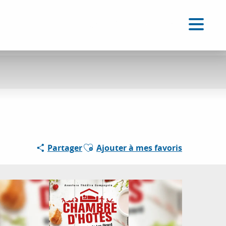
FR
Accessibilité
Recherche
Voir les favoris
Ajouter aux favoris
Partager
Ajouter à mes favoris