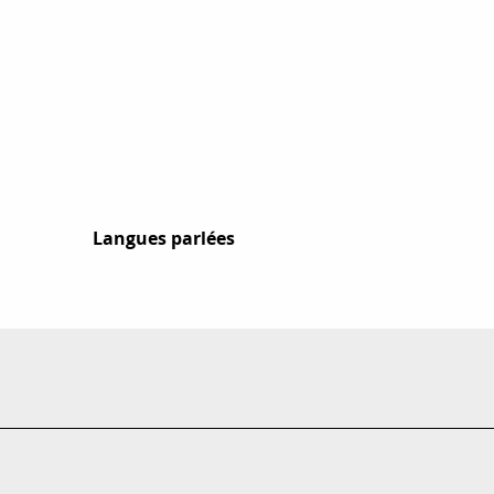
Langues parlées
Langues parlées