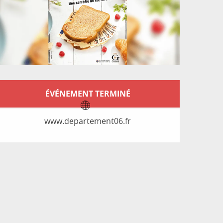
Ouverture et coordon
ÉVÉNEMENT TERMINÉ
www.departement06.fr